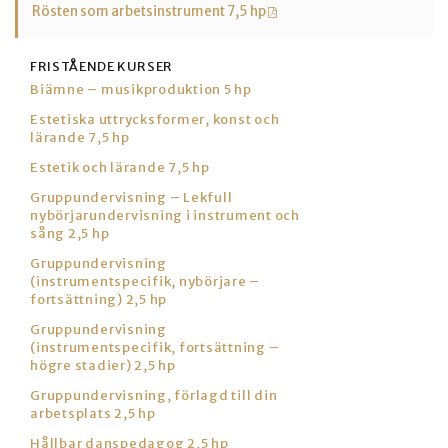
Rösten som arbetsinstrument 7,5 hp
FRISTÅENDE KURSER
Biämne – musikproduktion 5 hp
Estetiska uttrycksformer, konst och
lärande 7,5 hp
Estetik och lärande 7,5 hp
Gruppundervisning – Lekfull
nybörjarundervisning i instrument och
sång 2,5 hp
Gruppundervisning
(instrumentspecifik, nybörjare –
fortsättning) 2,5 hp
Gruppundervisning
(instrumentspecifik, fortsättning –
högre stadier) 2,5 hp
Gruppundervisning, förlagd till din
arbetsplats 2,5 hp
Hållbar danspedagog 2,5 hp