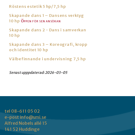
Röstens estetik 5 hp/7,5 hp
Skapande dans 1 – Dansens verktyg
10 hp
Skapande dans 2 - Dans i samverkan
10 hp
Skapande dans 3 – Koreografi, kropp
och identitet 10 hp
Välbefinnande i undervisning 7,5 hp
Senast upppdaterad:
2026-03-05
tel 08-611 05 02
e-post
info@smi.se
Alfred Nobels allé 15
141 52 Huddinge