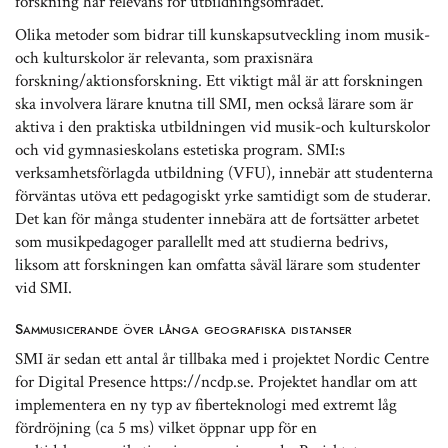
forskning har relevans för utbildningsområdet.
Olika metoder som bidrar till kunskapsutveckling inom musik-
och kulturskolor är relevanta, som praxisnära
forskning/aktionsforskning. Ett viktigt mål är att forskningen
ska involvera lärare knutna till SMI, men också lärare som är
aktiva i den praktiska utbildningen vid musik-och kulturskolor
och vid gymnasieskolans estetiska program. SMI:s
verksamhetsförlagda utbildning (VFU), innebär att studenterna
förväntas utöva ett pedagogiskt yrke samtidigt som de studerar.
Det kan för många studenter innebära att de fortsätter arbetet
som musikpedagoger parallellt med att studierna bedrivs,
liksom att forskningen kan omfatta såväl lärare som studenter
vid SMI.
Sammusicerande över långa geografiska distanser
SMI är sedan ett antal år tillbaka med i projektet Nordic Centre
for Digital Presence https://ncdp.se. Projektet handlar om att
implementera en ny typ av fiberteknologi med extremt låg
fördröjning (ca 5 ms) vilket öppnar upp för en