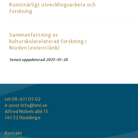
Konstnärligt utvecklingsarbete och
forskning
Sammanfattning av
kulturskolerelaterad forskning i
Norden (extern länk)
Senast upppdaterad:
2025-01-28
tel 08-611 05 02
e-post
info@smi.se
Alfred Nobels allé 15
141 52 Huddinge
Kontakt