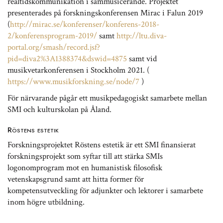
realtidskommunikation i sammusicerande. Projektet
presenterades på forskningskonferensen Mirac i Falun 2019
(
http://mirac.se/konferenser/konferens-2018-
2/konferensprogram-2019/
samt
http://ltu.diva-
portal.org/smash/record.jsf?
pid=diva2%3A1388374&dswid=4875
samt vid
musikvetarkonferensen i Stockholm 2021. (
https://www.musikforskning.se/node/7
)
För närvarande pågår ett musikpedagogiskt samarbete mellan
SMI och kulturskolan på Åland.
Röstens estetik
Forskningsprojektet Röstens estetik är ett SMI finansierat
forskningsprojekt som syftar till att stärka SMIs
logonomprogram mot en humanistisk filosofisk
vetenskapsgrund samt att hitta former för
kompetensutveckling för adjunkter och lektorer i samarbete
inom högre utbildning.