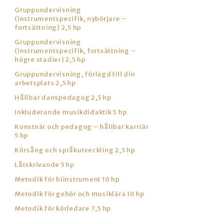
Gruppundervisning
(instrumentspecifik, nybörjare –
fortsättning) 2,5 hp
Gruppundervisning
(instrumentspecifik, fortsättning –
högre stadier) 2,5 hp
Gruppundervisning, förlagd till din
arbetsplats 2,5 hp
Hållbar danspedagog 2,5 hp
Inkluderande musikdidaktik 5 hp
Konstnär och pedagog – hållbar karriär
5 hp
Körsång och språkutveckling 2,5 hp
Låtskrivande 5 hp
Metodik för biinstrument 10 hp
Metodik för gehör och musiklära 10 hp
Metodik för körledare 7,5 hp