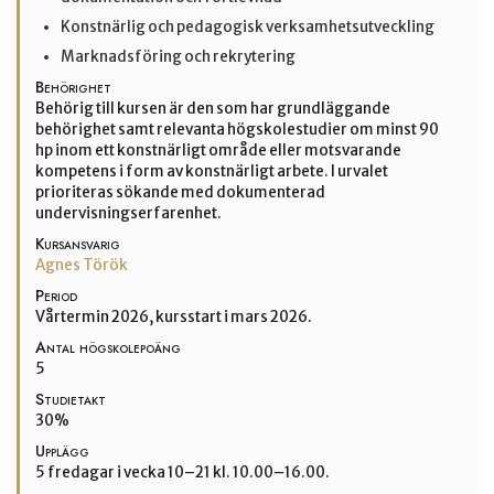
Konstnärlig och pedagogisk verksamhetsutveckling
Marknadsföring och rekrytering
Behörighet
Behörig till kursen är den som har grundläggande
behörighet samt relevanta högskolestudier om minst 90
hp inom ett konstnärligt område eller motsvarande
kompetens i form av konstnärligt arbete. I urvalet
prioriteras sökande med dokumenterad
undervisningserfarenhet.
Kursansvarig
Agnes Török
Period
Vårtermin 2026, kursstart i mars 2026.
Antal högskolepoäng
5
Studietakt
30%
Upplägg
5 fredagar i vecka 10–21 kl. 10.00–16.00.