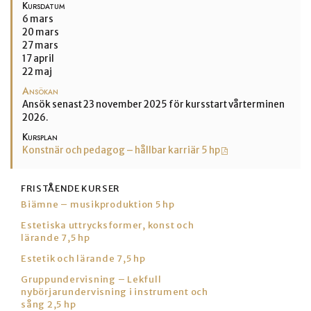
Kursdatum
6 mars
20 mars
27 mars
17 april
22 maj
Ansökan
Ansök senast 23 november 2025 för kursstart vårterminen
2026.
Kursplan
Konstnär och pedagog – hållbar karriär 5 hp
FRISTÅENDE KURSER
Biämne – musikproduktion 5 hp
Estetiska uttrycksformer, konst och
lärande 7,5 hp
Estetik och lärande 7,5 hp
Gruppundervisning – Lekfull
nybörjarundervisning i instrument och
sång 2,5 hp