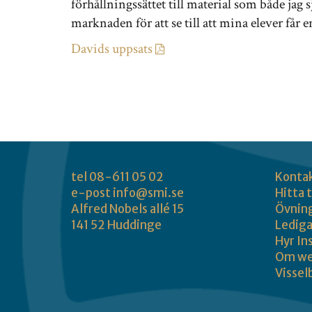
förhållningssättet till material som både jag 
marknaden för att se till att mina elever få
Davids uppsats
tel 08-611 05 02
Konta
e-post
info@smi.se
Hitta t
Alfred Nobels allé 15
Övnin
141 52 Huddinge
Lediga
Hyr In
Om we
Vissel