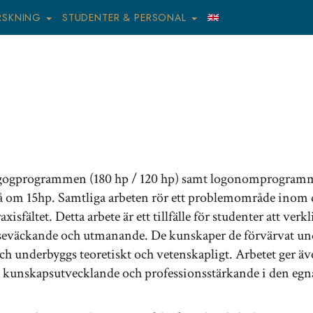
RSKNING
STUDENTER & PERSONAL
agogprogrammen (180 hp / 120 hp) samt logonomprogram
ivå om 15hp. Samtliga arbeten rör ett problemområde inom 
fältet. Detta arbete är ett tillfälle för studenter att verkl
resseväckande och utmanande. De kunskaper de förvärvat un
och underbyggs teoretiskt och vetenskapligt. Arbetet ger ä
beta kunskapsutvecklande och professionsstärkande i den egn