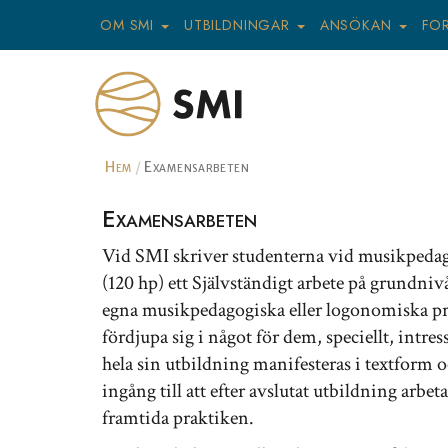
OM SMI
UTBILDNINGAR
ANSÖKAN
FO
Hem
Examensarbeten
Examensarbeten
Vid SMI skriver studenterna vid musikped
(120 hp) ett Självständigt arbete på grundn
egna musikpedagogiska eller logonomiska praxis
fördjupa sig i något för dem, speciellt, int
hela sin utbildning manifesteras i textform 
ingång till att efter avslutat utbildning ar
framtida praktiken.