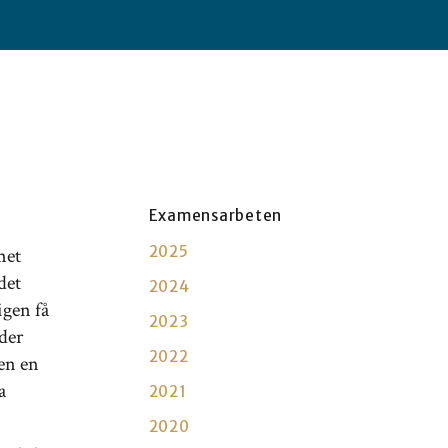
Examensarbeten
2025
met
det
2024
igen få
2023
der
2022
ven en
a
2021
2020