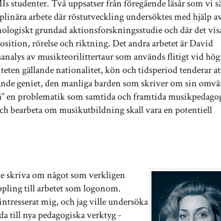
s studenter. Två uppsatser från föregående läsår som vi sä
iplinära arbete där röstutveckling undersöktes med hjälp a
logiskt grundad aktionsforskningsstudie och där det vis
osition, rörelse och riktning. Det andra arbetet är David
analys av musikteorilittertaur som används flitigt vid hög
iteten gällande nationalitet, kön och tidsperiod tenderar att
lande geniet, den manliga barden som skriver om sin omvä
å” en problematik som samtida och framtida musikpedago
och bearbeta om musikutbildning skall vara en potentiell
lle skriva om något som verkligen
ppling till arbetet som logonom.
intresserat mig, och jag ville undersöka
a till nya pedagogiska verktyg -