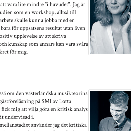
att vara lite mindre "i huvudet". Jag är
tudien som en workshop, alltså till
a arbete skulle kunna jobba med en
 bara för uppsatsens resultat utan även
ositiv upplevelse av att skriva
r och kunskap som annars kan vara svåra
kret för mig.
essä om den västerländska musikteorins
gästföreläsning på SMI av Lotta
ck mig att vilja göra en kritisk analys
it undervisad i.
mellanstadiet använder jag det kritiska