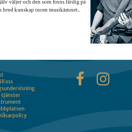
själv väljer och den som finns färdig på
r en bred kunskap inom musikämnet..
kt
ill oss
gsundervisning
 tjänster
strument
bbplatsen
blåsarpolicy