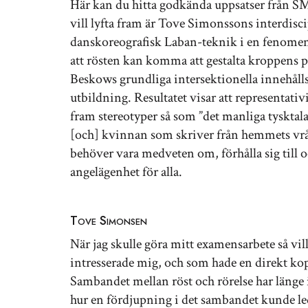
Här kan du hitta godkända uppsatser från SMI
vill lyfta fram är Tove Simonssons interdisc
danskoreografisk Laban-teknik i en fenomeno
att rösten kan komma att gestalta kroppens p
Beskows grundliga intersektionella innehålls
utbildning. Resultatet visar att representativ
fram stereotyper så som ”det manliga tyskta
[och] kvinnan som skriver från hemmets vr
behöver vara medveten om, förhålla sig till 
angelägenhet för alla.
Tove Simonsen
När jag skulle göra mitt examensarbete så vi
intresserade mig, och som hade en direkt ko
Sambandet mellan röst och rörelse har länge 
hur en fördjupning i det sambandet kunde led