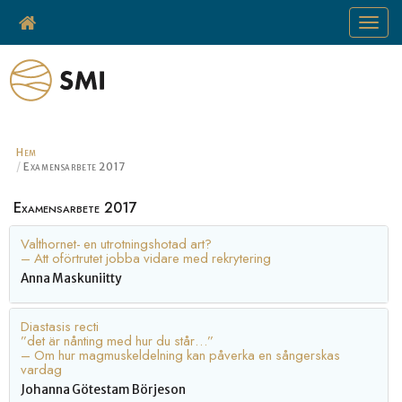
Toggle
navigat
Hem
Examensarbete 2017
Examensarbete 2017
Valthornet- en utrotningshotad art?
– Att oförtrutet jobba vidare med rekrytering
Anna Maskuniitty
Diastasis recti
”det är nånting med hur du står…”
– Om hur magmuskeldelning kan påverka en sångerskas
vardag
Johanna Götestam Börjeson