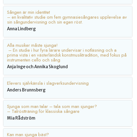
Sången är min identitet
– en kvalitativ studie om fem gymnasiesångares upplevelse av
sin sångundervisning och sin egen röst.
Anna Lindberg
Alla musiker måste sjunga!
– En studie i hur fyra lärare undervisar i notläsning och a
prima vista i en västerländsk konstmusiktradition, med fokus på
instrumenten cello och sång
Anja Inge och Annika Skoglund
Elevers självkänsla i slagverksundervisning
Anders Brunnsberg
Sjunga som man talar – tala som man sjunger?
– Talröstträning för klassiska sångare
Mia Rådström
Kan man sjunga bäst?