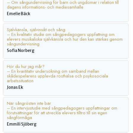
– Om sångundervisning för barn och ungdomar i relation till
dagens informations- och mediesamhälle
Emelie Bäck
Självkänsla, självinsikt och sång
– En kvalitativ studie om sångpedagogers uppfattning om
elevers musikaliska självkänsla och hur den kan stärkas genom
sångundervisning
Sofia Norberg
Hör du hur jag mår?
– En kvantitativ undersökning om samband mellan
skådespelarens upplevda rösthälsa och psykosociala
arbetssituation
Jonas Ek
När sångrösten inte bär
– En intervjustudie med sångpedagogers uppfattningar om
förutsättningar för att utveckla elevers tilltro till sin egen
sångförmåga
Emmili Sjöberg