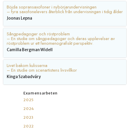
Böjda sopransaxofoner i nybörjarundervisningen
– fyra saxofonelevers återblick från undervisningen i tidig ålder
Joonas Lepna
Sångpedagoger och röstproblem
– En studie om sångpedagoger och deras upplevelser av
röstproblem ur ett fenomenografiskt perspektiv.
Camilla Bergman Widell
Livet bakom kulisserna
– En studie om scenartistens livsvillkor
Kinga Szabadváry
Examensarbeten
2025
2024
2023
2022