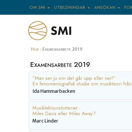
OM SMI
UTBILDNINGAR
ANSÖKAN
FO
Hem
Examensarbete 2019
Examensarbete 2019
”Man ser ju om det går upp eller ner!”
En fenomenografisk studie om musikteori från 
Ida Hammarbacken
Musiklektionslotteriet -
Miles Davis eller Miles Away?
Marc Linder