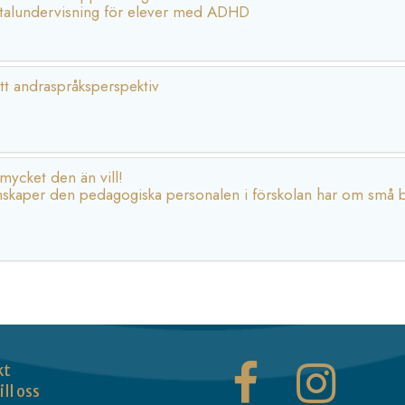
ntalundervisning för elever med ADHD
ett andraspråksperspektiv
mycket den än vill!
kunskaper den pedagogiska personalen i förskolan har om små 
kt
ill oss