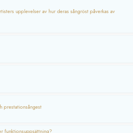
rtisters upplevelser av hur deras sångröst påverkas av
h prestationsångest
er funktionsuppsättning?