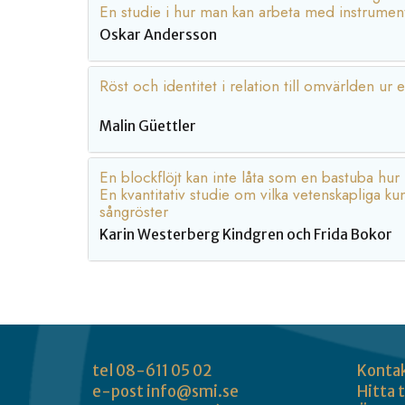
En studie i hur man kan arbeta med instrume
Oskar Andersson
Röst och identitet i relation till omvärlden ur 
Malin Güettler
En blockflöjt kan inte låta som en bastuba hur 
En kvantitativ studie om vilka vetenskapliga 
sångröster
Karin Westerberg Kindgren och Frida Bokor
tel 08-611 05 02
Konta
e-post
info@smi.se
Hitta t