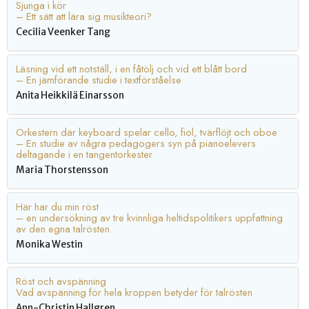
Sjunga i kör
– Ett sätt att lära sig musikteori?
Cecilia Veenker Tang
Läsning vid ett notställ, i en fåtölj och vid ett blått bord
– En jämförande studie i textförståelse
Anita Heikkilä Einarsson
Orkestern där keyboard spelar cello, fiol, tvärflöjt och oboe
– En studie av några pedagogers syn på pianoelevers
deltagande i en tangentorkester
Maria Thorstensson
Här har du min röst
– en undersökning av tre kvinnliga heltidspolitikers uppfattning
av den egna talrösten
Monika Westin
Röst och avspänning
Vad avspänning för hela kroppen betyder för talrösten
Ann-Christin Hallgren