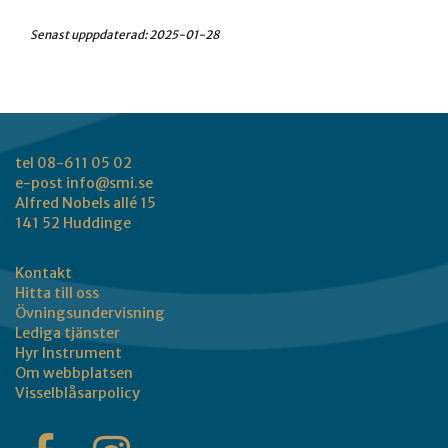
Senast upppdaterad:
2025-01-28
tel 08-611 05 02
e-post
info@smi.se
Alfred Nobels allé 15
141 52 Huddinge
Kontakt
Hitta till oss
Övningsundervisning
Lediga tjänster
Hyr Instrument
Om webbplatsen
Visselblåsarpolicy