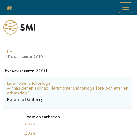
Toggle
navigat
Hem
Examensarbete 2010
Examensarbete 2010
Lärarröstens taltonläge
– finns det en skillnad i lärarröstens taltonläge före och efter en
arbetsdag?
Katarina Dahlberg
Examensarbeten
2025
2024