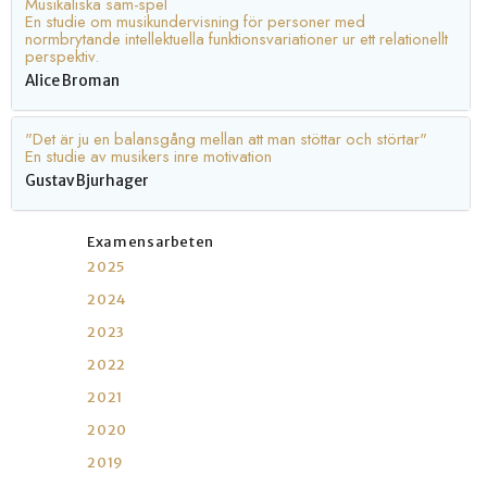
Musikaliska sam-spel
En studie om musikundervisning för personer med
normbrytande intellektuella funktionsvariationer ur ett relationellt
perspektiv.
Alice Broman
"Det är ju en balansgång mellan att man stöttar och störtar"
En studie av musikers inre motivation
Gustav Bjurhager
Examensarbeten
2025
2024
2023
2022
2021
2020
2019