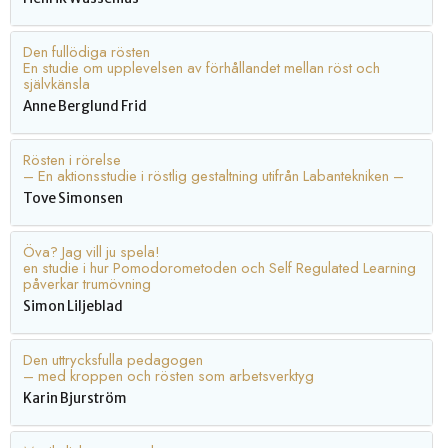
Den fullödiga rösten
En studie om upplevelsen av förhållandet mellan röst och
självkänsla
Anne Berglund Frid
Rösten i rörelse
– En aktionsstudie i röstlig gestaltning utifrån Labantekniken –
Tove Simonsen
Öva? Jag vill ju spela!
en studie i hur Pomodorometoden och Self Regulated Learning
påverkar trumövning
Simon Liljeblad
Den uttrycksfulla pedagogen
– med kroppen och rösten som arbetsverktyg
Karin Bjurström