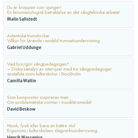
Du är kroppen som sjunger!
En fenomenologisk betraktelse av det sångtekniska arbetet
Malin Sallstedt
Autentiska trumstockar
Villkor för lärande i enskild trumsetsundervisning
Gabriel Uddunge
Vad bör/gör sångpedagogen?
– Diskursanalys av intervjuer med tre sångpedagoger
anställda inom kulturskolor i Stockholm
Camilla Waltin
Som kompositör inspireras man…
Om problematiska normer i musikläromedel
David Beskow
Musik, fysik eller bara en bättre stol
Ergonomi i kulturskolans slagverksundervisning
Henrik Wassenius