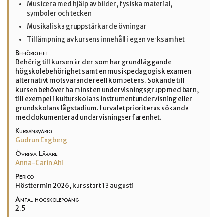
Musicera med hjälp av bilder, fysiska material,
symboler och tecken
Musikaliska gruppstärkande övningar
Tillämpning av kursens innehåll i egen verksamhet
Behörighet
Behörig till kursen är den som har grundläggande
högskolebehörighet samt en musikpedagogisk examen
alternativt motsvarande reell kompetens. Sökande till
kursen behöver ha minst en undervisningsgrupp med barn,
till exempel i kulturskolans instrumentundervisning eller
grundskolans lågstadium. I urvalet prioriteras sökande
med dokumenterad undervisningserfarenhet.
Kursansvarig
Gudrun Engberg
Övriga Lärare
Anna-Carin Ahl
Period
Hösttermin 2026, kursstart 13 augusti
Antal högskolepoäng
2.5