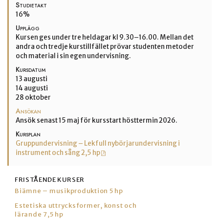
Studietakt
16%
Upplägg
Kursen ges under tre heldagar kl 9.30–16.00. Mellan det
andra och tredje kurstillfället prövar studenten metoder
och material i sin egen undervisning.
Kursdatum
13 augusti
14 augusti
28 oktober
Ansökan
Ansök senast 15 maj för kursstart hösttermin 2026.
Kursplan
Gruppundervisning – Lekfull nybörjarundervisning i
instrument och sång 2,5 hp
FRISTÅENDE KURSER
Biämne – musikproduktion 5 hp
Estetiska uttrycksformer, konst och
lärande 7,5 hp