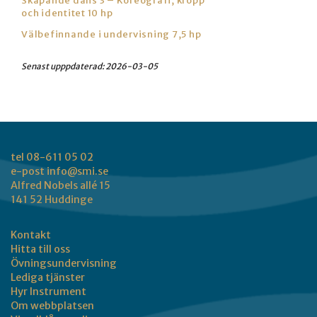
Skapande dans 3 – Koreografi, kropp
och identitet 10 hp
Välbefinnande i undervisning 7,5 hp
Senast upppdaterad:
2026-03-05
tel 08-611 05 02
e-post
info@smi.se
Alfred Nobels allé 15
141 52 Huddinge
Kontakt
Hitta till oss
Övningsundervisning
Lediga tjänster
Hyr Instrument
Om webbplatsen