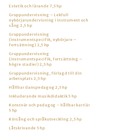
Estetik och lärande 7,5 hp
Gruppundervisning – Lekfull
nybörjarundervisning i instrument och
sång 2,5 hp
Gruppundervisning
(instrumentspecifik, nybörjare –
fortsättning) 2,5 hp
Gruppundervisning
(instrumentspecifik, fortsättning –
högre stadier) 2,5 hp
Gruppundervisning, förlagd till din
arbetsplats 2,5 hp
Hållbar danspedagog 2,5 hp
Inkluderande musikdidaktik 5 hp
Konstnär och pedagog – hållbar karriär
5 hp
Körsång och språkutveckling 2,5 hp
Låtskrivande 5 hp