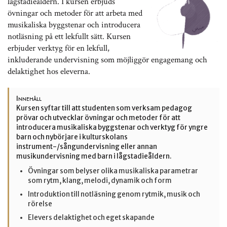
lågstadieåldern. I kursen erbjuds
övningar och metoder för att arbeta med
musikaliska byggstenar och introducera
notläsning på ett lekfullt sätt. Kursen
erbjuder verktyg för en lekfull,
inkluderande undervisning som möjliggör engagemang och
delaktighet hos eleverna.
Innehåll
Kursen syftar till att studenten som verksam pedagog
prövar och utvecklar övningar och metoder för att
introducera musikaliska byggstenar och verktyg för yngre
barn och nybörjare i kulturskolans
instrument-/sångundervisning eller annan
musikundervisning med barn i lågstadieåldern.
Övningar som belyser olika musikaliska parametrar
som rytm, klang, melodi, dynamik och form
Introduktion till notläsning genom rytmik, musik och
rörelse
Elevers delaktighet och eget skapande