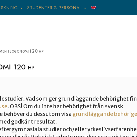
RSKNING
STUDENTER & PERSONAL
en i logonomi 120 hp
I 120 hp
estudier. Vad som ger grundläggande behörighet fi
.se
. OBS! Om du inte har behörighet från svensk
e behöver du dessutom visa
grundläggande behöriget
med godkänt resultat.
eftergymnasiala studier och/eller yrkeslivserfarenhe