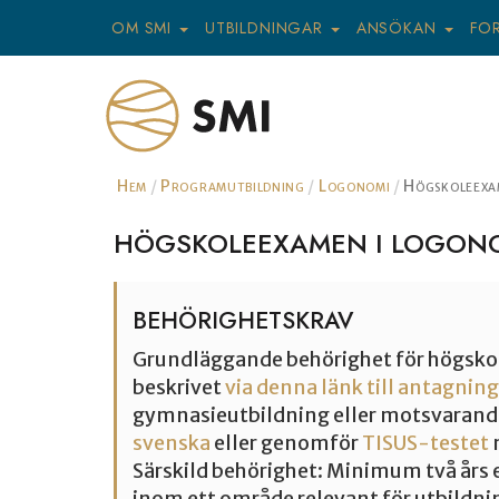
OM SMI
UTBILDNINGAR
ANSÖKAN
FO
Hem
Programutbildning
Logonomi
Högskoleexam
HÖGSKOLEEXAMEN I LOGONOM
BEHÖRIGHETSKRAV
Grundläggande behörighet för högskol
beskrivet
via denna länk till antagning
gymnasieutbildning eller motsvarand
svenska
eller genomför
TISUS-testet
Särskild behörighet: Minimum två års 