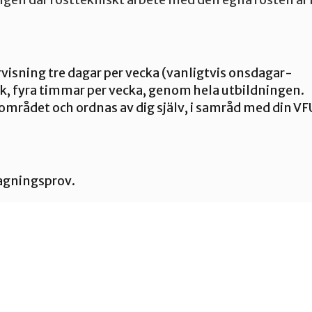
gen där rösttekniskt arbete med den egna rösten är 
isning tre dagar per vecka (vanligtvis onsdagar-
tik, fyra timmar per vecka, genom hela utbildningen.
mrådet och ordnas av dig själv, i samråd med din V
agningsprov.