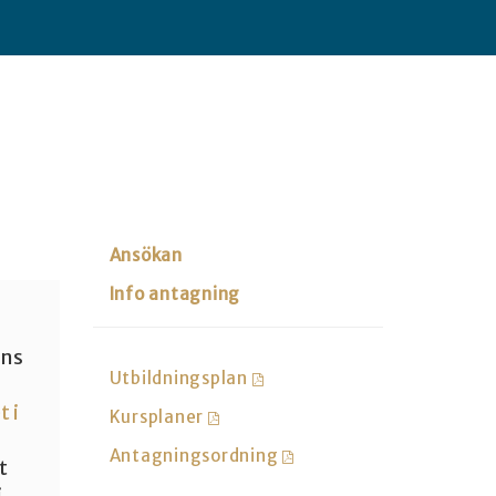
Ansökan
Info antagning
nns
Utbildningsplan
 i
Kursplaner
Antagningsordning
t