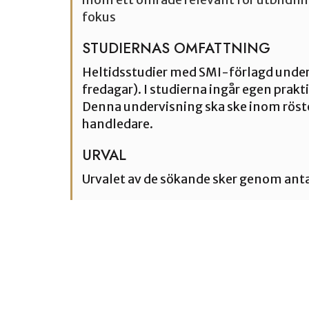
inom ett område relevant för utbildnin
fokus
STUDIERNAS OMFATTNING
Heltidsstudier med SMI-förlagd underv
fredagar). I studierna ingår egen prak
Denna undervisning ska ske inom rösto
handledare.
URVAL
Urvalet av de sökande sker genom ant