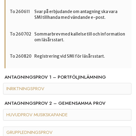
Svar på erbjudande om antagning ska vara
To 260611
SMI tillhanda med vändande e-post.
Sommarbrev med kallelse till och information
To 260702
om läsårsstart.
Registrering vid SMI för läsårsstart.
To 260820
ANTAGNINGSPROV 1 – PORTFÖLJINLÄMNING
INRIKTNINGSPROV
ANTAGNINGSPROV 2 – GEMENSAMMA PROV
HUVUDPROV MUSIKSKAPANDE
GRUPPLEDNINGSPROV