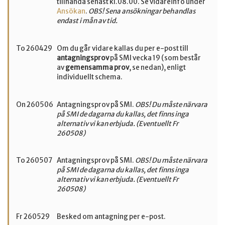
tillhanda senast kl.08.00. Se vidareinfo under
Ansökan
.
OBS! Sena ansökningar behandlas
endast i mån av tid.
Om du går vidare kallas du per e-post till
To 260429
antagningsprov
på SMI vecka 19 (som består
av
gemensamma prov
, se nedan), enligt
individuellt schema.
Antagningsprov på SMI.
OBS! Du måste närvara
On 260506
på SMI de dagarna du kallas, det finns inga
alternativ vi kan erbjuda. (Eventuellt Fr
260508)
Antagningsprov på SMI.
OBS! Du måste närvara
To 260507
på SMI de dagarna du kallas, det finns inga
alternativ vi kan erbjuda. (Eventuellt Fr
260508)
Besked om antagning per e-post.
Fr 260529