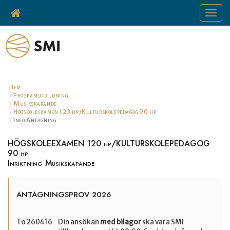
Toggle
navigat
Hem
Programutbildning
Musikskapande
Högskoleexamen 120 hp/Kulturskolepedagog 90 hp
Info Antagning
HÖGSKOLEEXAMEN 120 hp/KULTURSKOLEPEDAGOG
90 hp
Inriktning Musikskapande
ANTAGNINGSPROV 2026
Din ansökan
med bilagor
ska vara SMI
To 260416