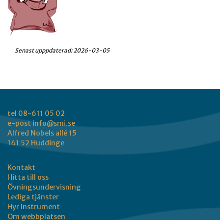
Senast upppdaterad:
2026-03-05
tel 08-611 05 02
e-post
info@smi.se
Alfred Nobels allé 15
141 52 Huddinge
Kontakt
Hitta till oss
Övningsundervisning
Lediga tjänster
Hyr Instrument
Om webbplatsen