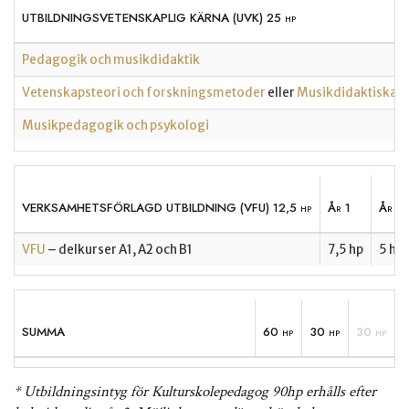
UTBILDNINGSVETENSKAPLIG KÄRNA (UVK) 25 hp
Pedagogik och musikdidaktik
Vetenskapsteori och forskningsmetoder
eller
Musikdidaktiska 
Musikpedagogik och psykologi
VERKSAMHETSFÖRLAGD UTBILDNING (VFU) 12,5 hp
År 1
År 2
VFU
– delkurser A1, A2 och B1
7,5 hp
5 hp
SUMMA
60 hp
30 hp
30 hp
* Utbildningsintyg för Kulturskolepedagog 90hp erhålls efter