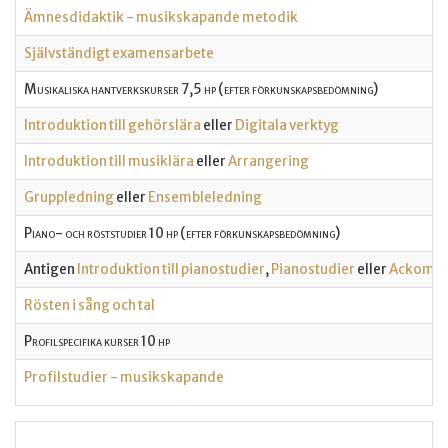
Ämnesdidaktik - musikskapande metodik
Självständigt examensarbete
Musikaliska hantverkskurser 7,5 hp (efter förkunskapsbedömning)
Introduktion till gehörslära
eller
Digitala verktyg
Introduktion till musiklära
eller
Arrangering
Gruppledning
eller
Ensembleledning
Piano- och röststudier 10 hp (efter förkunskapsbedömning)
Antigen
Introduktion till pianostudier
,
Pianostudier
eller
Ackompa
Rösten i sång och tal
Profilspecifika kurser 10 hp
Profilstudier - musikskapande