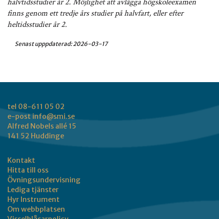
halvtidsstudier år 2. Möjlighet att avlägga högskoleexamen
finns genom ett tredje års studier på halvfart, eller efter
heltidsstudier år 2.
Senast upppdaterad:
2026-03-17
tel 08-611 05 02
e-post
info@smi.se
Alfred Nobels allé 15
141 52 Huddinge
Kontakt
Hitta till oss
Övningsundervisning
Lediga tjänster
Hyr Instrument
Om webbplatsen
Visselblåsarpolicy