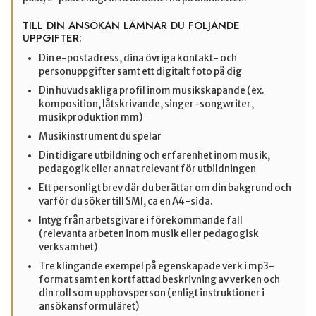
TILL DIN ANSÖKAN LÄMNAR DU FÖLJANDE
UPPGIFTER:
Din e-postadress, dina övriga kontakt- och
personuppgifter samt ett digitalt foto på dig
Din huvudsakliga profil inom musikskapande (ex.
komposition, låtskrivande, singer-songwriter,
musikproduktion mm)
Musikinstrument du spelar
Din tidigare utbildning och erfarenhet inom musik,
pedagogik eller annat relevant för utbildningen
Ett personligt brev där du berättar om din bakgrund och
varför du söker till SMI, ca en A4-sida.
Intyg från arbetsgivare i förekommande fall
(relevanta arbeten inom musik eller pedagogisk
verksamhet)
Tre klingande exempel på egenskapade verk i mp3-
format samt en kortfattad beskrivning av verken och
din roll som upphovsperson (enligt instruktioner i
ansökansformuläret)