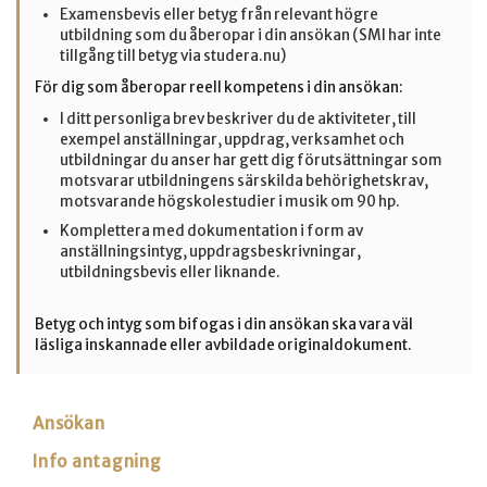
Examensbevis eller betyg från relevant högre
utbildning som du åberopar i din ansökan (SMI har inte
tillgång till betyg via studera.nu)
För dig som åberopar reell kompetens i din ansökan:
I ditt personliga brev beskriver du de aktiviteter, till
exempel anställningar, uppdrag, verksamhet och
utbildningar du anser har gett dig förutsättningar som
motsvarar utbildningens särskilda behörighetskrav,
motsvarande högskolestudier i musik om 90 hp.
Komplettera med dokumentation i form av
anställningsintyg, uppdragsbeskrivningar,
utbildningsbevis eller liknande.
Betyg och intyg som bifogas i din ansökan ska vara väl
läsliga inskannade eller avbildade originaldokument.
Ansökan
Info antagning