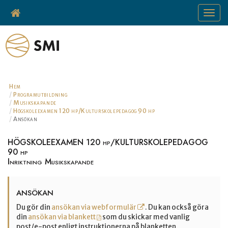
Toggle
navigat
Hem
Programutbildning
Musikskapande
Högskoleexamen 120 hp/Kulturskolepedagog 90 hp
Ansökan
HÖGSKOLEEXAMEN 120 hp/KULTURSKOLEPEDAGOG
90 hp
Inriktning Musikskapande
ANSÖKAN
Du gör din
ansökan via webformulär
. Du kan också göra
din
ansökan via blankett
som du skickar med vanlig
post/e-post enligt instruktionerna på blanketten.